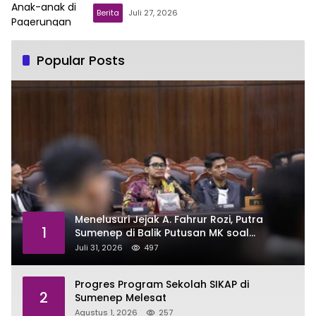
Berita
Juli 27, 2026
Popular Posts
Menelusuri Jejak A. Fahrur Rozi, Putra
1
Sumenep di Balik Putusan MK soal
Anggaran MBG
Juli 31, 2026
497
Progres Program Sekolah SIKAP di
2
Sumenep Melesat
Agustus 1, 2026
257