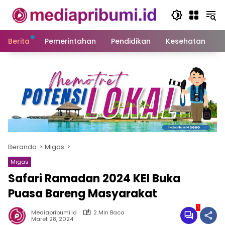
Langsung
ke
konten
Berita
Pemerintahan
Pendidikan
Kesehatan
S
Beranda
Migas
Migas
Safari Ramadan 2024 KEI Buka
Puasa Bareng Masyarakat
1
Mediapribumi.id
2 Min Baca
Maret 28, 2024