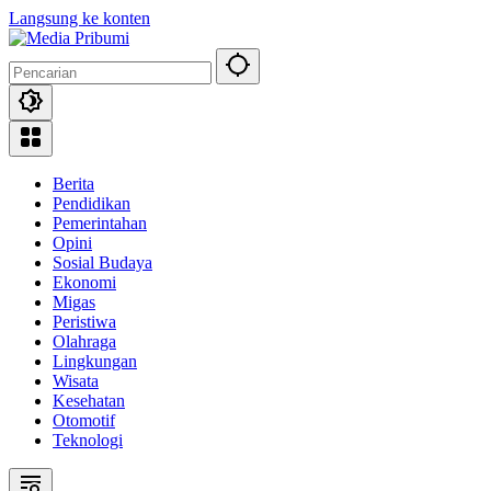
Langsung ke konten
Berita
Pendidikan
Pemerintahan
Opini
Sosial Budaya
Ekonomi
Migas
Peristiwa
Olahraga
Lingkungan
Wisata
Kesehatan
Otomotif
Teknologi