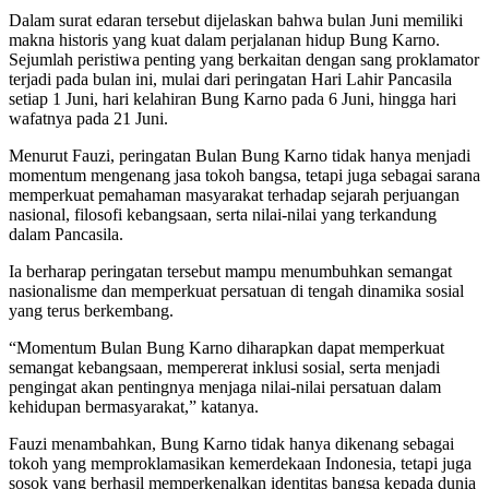
Dalam surat edaran tersebut dijelaskan bahwa bulan Juni memiliki
makna historis yang kuat dalam perjalanan hidup Bung Karno.
Sejumlah peristiwa penting yang berkaitan dengan sang proklamator
terjadi pada bulan ini, mulai dari peringatan Hari Lahir Pancasila
setiap 1 Juni, hari kelahiran Bung Karno pada 6 Juni, hingga hari
wafatnya pada 21 Juni.
Menurut Fauzi, peringatan Bulan Bung Karno tidak hanya menjadi
momentum mengenang jasa tokoh bangsa, tetapi juga sebagai sarana
memperkuat pemahaman masyarakat terhadap sejarah perjuangan
nasional, filosofi kebangsaan, serta nilai-nilai yang terkandung
dalam Pancasila.
Ia berharap peringatan tersebut mampu menumbuhkan semangat
nasionalisme dan memperkuat persatuan di tengah dinamika sosial
yang terus berkembang.
“Momentum Bulan Bung Karno diharapkan dapat memperkuat
semangat kebangsaan, mempererat inklusi sosial, serta menjadi
pengingat akan pentingnya menjaga nilai-nilai persatuan dalam
kehidupan bermasyarakat,” katanya.
Fauzi menambahkan, Bung Karno tidak hanya dikenang sebagai
tokoh yang memproklamasikan kemerdekaan Indonesia, tetapi juga
sosok yang berhasil memperkenalkan identitas bangsa kepada dunia