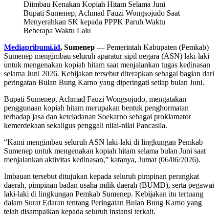
Bupati Sumenep, Achmad Fauzi Wongsojudo Saat
Menyerahkan SK kepada PPPK Paruh Waktu
Beberapa Waktu Lalu
Mediapribumi.id
, Sumenep —
Pemerintah Kabupaten (Pemkab)
Sumenep mengimbau seluruh aparatur sipil negara (ASN) laki-laki
untuk mengenakan kopiah hitam saat menjalankan tugas kedinasan
selama Juni 2026. Kebijakan tersebut diterapkan sebagai bagian dari
peringatan Bulan Bung Karno yang diperingati setiap bulan Juni.
Bupati Sumenep, Achmad Fauzi Wongsojudo, mengatakan
penggunaan kopiah hitam merupakan bentuk penghormatan
terhadap jasa dan keteladanan Soekarno sebagai proklamator
kemerdekaan sekaligus penggali nilai-nilai Pancasila.
“Kami mengimbau seluruh ASN laki-laki di lingkungan Pemkab
Sumenep untuk mengenakan kopiah hitam selama bulan Juni saat
menjalankan aktivitas kedinasan,” katanya, Jumat (06/06/2026).
Imbauan tersebut ditujukan kepada seluruh pimpinan perangkat
daerah, pimpinan badan usaha milik daerah (BUMD), serta pegawai
laki-laki di lingkungan Pemkab Sumenep. Kebijakan itu tertuang
dalam Surat Edaran tentang Peringatan Bulan Bung Karno yang
telah disampaikan kepada seluruh instansi terkait.