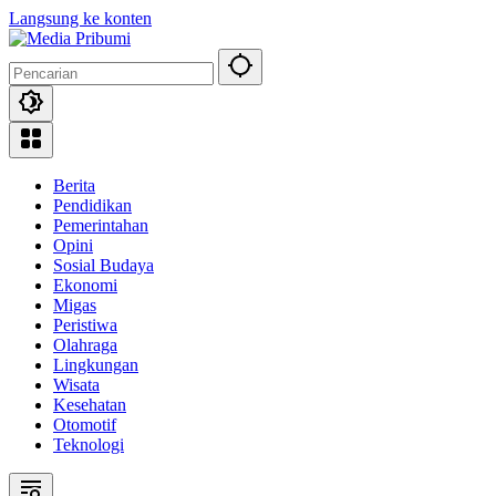
Langsung ke konten
Berita
Pendidikan
Pemerintahan
Opini
Sosial Budaya
Ekonomi
Migas
Peristiwa
Olahraga
Lingkungan
Wisata
Kesehatan
Otomotif
Teknologi