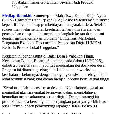
Mediapribumi.id
, Sumenep
— Mahasiswa Kuliah Kerja Nyata
(KKN) Universitas Annuqayah (UA) Posko 09 terus menunjukkan
kepeduliannya terhadap pemberdayaan masyarakat desa. Setelah
sukses menggelar seminar kesehatan tentang gizi siwalan dan
pencegahan campak, kini mereka melangkah ke ranah ekonomi
dengan memperkenalkan program “Digitalisasi Marketing:
Penguatan Ekonomi Desa melalui Pemasaran Digital UMKM
Berbasis Produk Lokal Unggulan.”
Kegiatan ini berlangsung di Balai Desa Nyabakan Timur,
Kecamatan Batang-Batang, Sumenep, pada Sabtu (13/9/2025),
diikuti 25 peserta yang mayoritas merupakan ibu-ibu kader desa.
Program ini dirancang sebagai tindak lanjut dari workshop
kesehatan sebelumnya, dengan mengangkat siwalan sebagai buah
lokal bernutrisi yang kini diolah menjadi produk bernilai jual tinggi.
“Siwalan adalah potensi besar desa ini. Nilai ekonominya akan
meningkat jika masyarakat berinovasi dalam mengolahnya,
kemudian memasarkannya secara digital. Dengan strategi itu,
produk desa bisa bersaing dan menjangkau pasar yang lebih luas,”
jelas Fitriyah, dosen pembimbing lapangan KKN Posko 09.