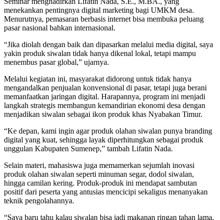
Seminar menghadirkan Lifatin Nada, S.E., M.BA., yang
menekankan pentingnya digital marketing bagi UMKM desa.
Menurutnya, pemasaran berbasis internet bisa membuka peluang
pasar nasional bahkan internasional.
“Jika diolah dengan baik dan dipasarkan melalui media digital, saya
yakin produk siwalan tidak hanya dikenal lokal, tetapi mampu
menembus pasar global,” ujarnya.
Melalui kegiatan ini, masyarakat didorong untuk tidak hanya
mengandalkan penjualan konvensional di pasar, tetapi juga berani
memanfaatkan jaringan digital. Harapannya, program ini menjadi
langkah strategis membangun kemandirian ekonomi desa dengan
menjadikan siwalan sebagai ikon produk khas Nyabakan Timur.
“Ke depan, kami ingin agar produk olahan siwalan punya branding
digital yang kuat, sehingga layak diperhitungkan sebagai produk
unggulan Kabupaten Sumenep,” tambah Lifatin Nada.
Selain materi, mahasiswa juga memamerkan sejumlah inovasi
produk olahan siwalan seperti minuman segar, dodol siwalan,
hingga camilan kering. Produk-produk ini mendapat sambutan
positif dari peserta yang antusias mencicipi sekaligus menanyakan
teknik pengolahannya.
“Saya baru tahu kalau siwalan bisa jadi makanan ringan tahan lama.