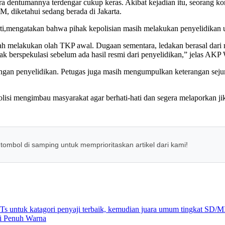
 dentumannya terdengar cukup keras. Akibat kejadian itu, seorang kor
M, diketahui sedang berada di Jakarta.
mengatakan bahwa pihak kepolisian masih melakukan penyelidikan u
ah melakukan olah TKP awal. Dugaan sementara, ledakan berasal dari m
 berspekulasi sebelum ada hasil resmi dari penyelidikan,” jelas AKP W
entingan penyelidikan. Petugas juga masih mengumpulkan keterangan se
i. Polisi mengimbau masyarakat agar berhati-hati dan segera melapork
 tombol di samping untuk memprioritaskan artikel dari kami!
ni Penuh Warna