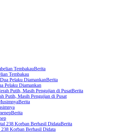
Berita
elian Tembakau
Berita
ua Pelaku Diamankan
Berita
 Putih, Masih Pengujian di Pusat
Berita
usimnya
Berita
nep
Berita
 238 Korban Berhasil Didata