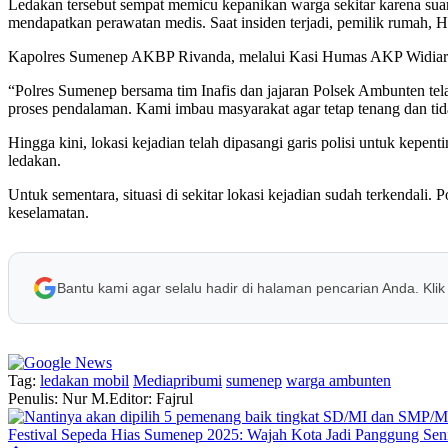
Ledakan tersebut sempat memicu kepanikan warga sekitar karena suara
mendapatkan perawatan medis. Saat insiden terjadi, pemilik rumah, H
Kapolres Sumenep AKBP Rivanda, melalui Kasi Humas AKP Widiarti,
“Polres Sumenep bersama tim Inafis dan jajaran Polsek Ambunten tel
proses pendalaman. Kami imbau masyarakat agar tetap tenang dan tidak
Hingga kini, lokasi kejadian telah dipasangi garis polisi untuk kep
ledakan.
Untuk sementara, situasi di sekitar lokasi kejadian sudah terkendal
keselamatan.
Bantu kami agar selalu hadir di halaman pencarian Anda. Klik
Tag:
ledakan mobil
Mediapribumi
sumenep
warga ambunten
Penulis: Nur M.
Editor: Fajrul
Festival Sepeda Hias Sumenep 2025: Wajah Kota Jadi Panggung Se