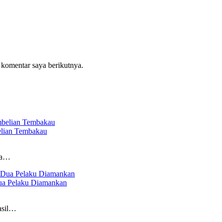
 komentar saya berikutnya.
elian Tembakau
ga…
ua Pelaku Diamankan
asil…