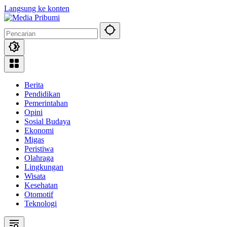
Langsung ke konten
Berita
Pendidikan
Pemerintahan
Opini
Sosial Budaya
Ekonomi
Migas
Peristiwa
Olahraga
Lingkungan
Wisata
Kesehatan
Otomotif
Teknologi