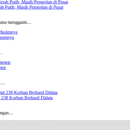
 Putih, Masih Pengujian di Pusat
ncana mengganti…
usimnya
…
nep
en…
 238 Korban Berhasil Didata
longan…