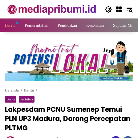
Langsung
ke
konten
Berita
Pemerintahan
Pendidikan
Kesehatan
Seputar Migas
Beranda
Berita
Berita
Peristiwa
Lakpesdam PCNU Sumenep Temui
PLN UP3 Madura, Dorong Percepatan
PLTMG