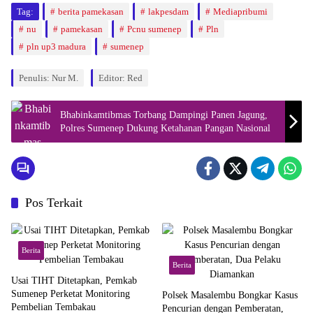
Tag:
berita pamekasan
lakpesdam
Mediapribumi
nu
pamekasan
Pcnu sumenep
Pln
pln up3 madura
sumenep
Penulis: Nur M.
Editor: Red
Bhabinkamtibmas Torbang Dampingi Panen Jagung,
Polres Sumenep Dukung Ketahanan Pangan Nasional
Pos Terkait
Berita
Berita
Usai TIHT Ditetapkan, Pemkab
Sumenep Perketat Monitoring
Polsek Masalembu Bongkar Kasus
Pembelian Tembakau
Pencurian dengan Pemberatan,