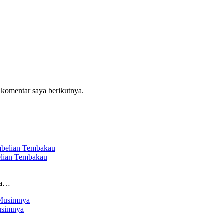
 komentar saya berikutnya.
elian Tembakau
ga…
usimnya