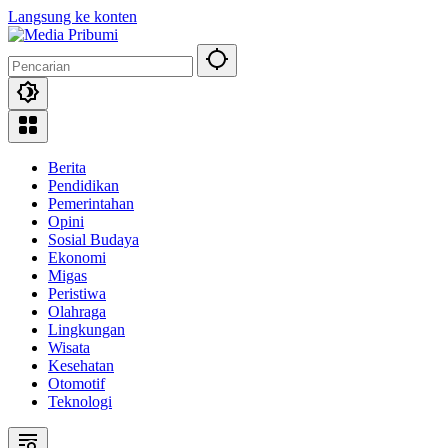
Langsung ke konten
Berita
Pendidikan
Pemerintahan
Opini
Sosial Budaya
Ekonomi
Migas
Peristiwa
Olahraga
Lingkungan
Wisata
Kesehatan
Otomotif
Teknologi