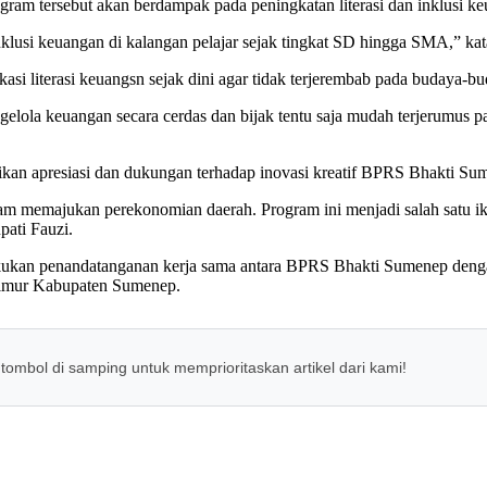
 tersebut akan berdampak pada peningkatan literasi dan inklusi ke
inklusi keuangan di kalangan pelajar sejak tingkat SD hingga SMA,” ka
asi literasi keuangsn sejak dini agar tidak terjerembab pada budaya-
ngelola keuangan secara cerdas dan bijak tentu saja mudah terjerumus
an apresiasi dan dukungan terhadap inovasi kreatif BPRS Bhakti Sum
m memajukan perekonomian daerah. Program ini menjadi salah satu ikh
ati Fauzi.
kukan penandatanganan kerja sama antara BPRS Bhakti Sumenep den
Timur Kabupaten Sumenep.
 tombol di samping untuk memprioritaskan artikel dari kami!