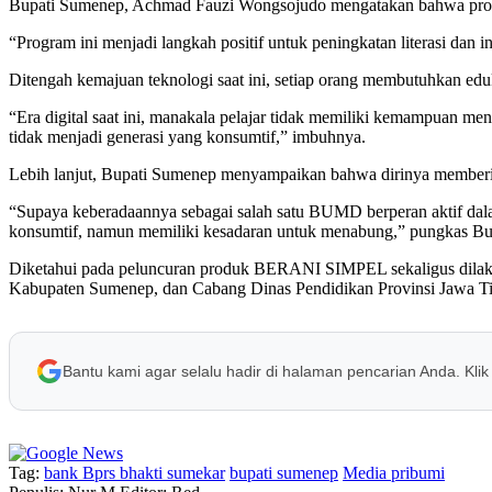
Bupati Sumenep, Achmad Fauzi Wongsojudo mengatakan bahwa program
“Program ini menjadi langkah positif untuk peningkatan literasi dan 
Ditengah kemajuan teknologi saat ini, setiap orang membutuhkan eduk
“Era digital saat ini, manakala pelajar tidak memiliki kemampuan me
tidak menjadi generasi yang konsumtif,” imbuhnya.
Lebih lanjut, Bupati Sumenep menyampaikan bahwa dirinya memberik
“Supaya keberadaannya sebagai salah satu BUMD berperan aktif dala
konsumtif, namun memiliki kesadaran untuk menabung,” pungkas Bup
Diketahui pada peluncuran produk BERANI SIMPEL sekaligus dila
Kabupaten Sumenep, dan Cabang Dinas Pendidikan Provinsi Jawa 
Bantu kami agar selalu hadir di halaman pencarian Anda. Klik
Tag:
bank Bprs bhakti sumekar
bupati sumenep
Media pribumi