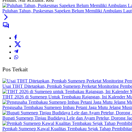
Penulis: Nur M.
Editor: Red
Puluhan Tahun, Puskesmas Sapeken Belum Memiliki Ambulans Laut
Pos Terkait
Usai TIHT Ditetapkan, Pemkab Sumenep Perketat Monitoring Pemb
TIHT 2026 di Sumenep Untuk Tembakau Rajangan, Ini Kalender M
Pengusaha Tembakau Sumenep Imbau Petani Jaga Mutu Jelang Mus
Bupati Sumenep Tinjau Budidaya Lele dan Ayam Petelur, Dorong 
Pemkab Sumenep Kawal Kualitas Tembakau Sejak Tahap Pembibita