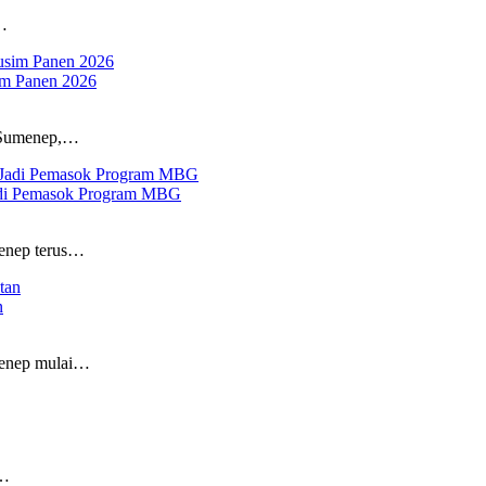
…
im Panen 2026
 Sumenep,…
Jadi Pemasok Program MBG
enep terus…
n
menep mulai…
a…