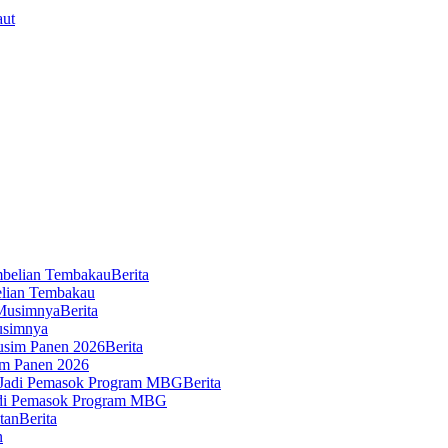
Berita
elian Tembakau
Berita
usimnya
Berita
im Panen 2026
Berita
Jadi Pemasok Program MBG
Berita
n