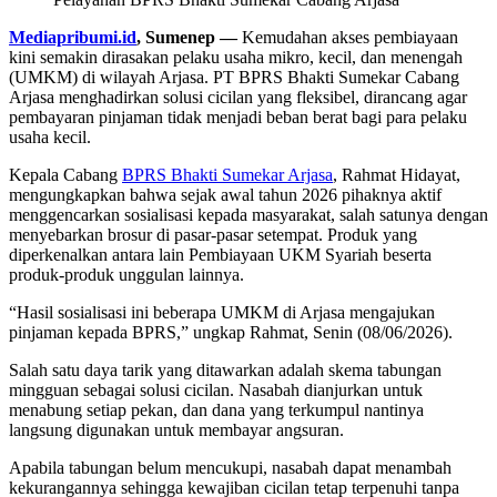
Mediapribumi.id
, Sumenep —
Kemudahan akses pembiayaan
kini semakin dirasakan pelaku usaha mikro, kecil, dan menengah
(UMKM) di wilayah Arjasa. PT BPRS Bhakti Sumekar Cabang
Arjasa menghadirkan solusi cicilan yang fleksibel, dirancang agar
pembayaran pinjaman tidak menjadi beban berat bagi para pelaku
usaha kecil.
Kepala Cabang
BPRS Bhakti Sumekar Arjasa
, Rahmat Hidayat,
mengungkapkan bahwa sejak awal tahun 2026 pihaknya aktif
menggencarkan sosialisasi kepada masyarakat, salah satunya dengan
menyebarkan brosur di pasar-pasar setempat. Produk yang
diperkenalkan antara lain Pembiayaan UKM Syariah beserta
produk-produk unggulan lainnya.
“Hasil sosialisasi ini beberapa UMKM di Arjasa mengajukan
pinjaman kepada BPRS,” ungkap Rahmat, Senin (08/06/2026).
Salah satu daya tarik yang ditawarkan adalah skema tabungan
mingguan sebagai solusi cicilan. Nasabah dianjurkan untuk
menabung setiap pekan, dan dana yang terkumpul nantinya
langsung digunakan untuk membayar angsuran.
Apabila tabungan belum mencukupi, nasabah dapat menambah
kekurangannya sehingga kewajiban cicilan tetap terpenuhi tanpa