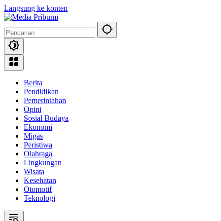
Langsung ke konten
Berita
Pendidikan
Pemerintahan
Opini
Sosial Budaya
Ekonomi
Migas
Peristiwa
Olahraga
Lingkungan
Wisata
Kesehatan
Otomotif
Teknologi