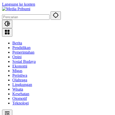
Langsung ke konten
Berita
Pendidikan
Pemerintahan
Opini
Sosial Budaya
Ekonomi
Migas
Peristiwa
Olahraga
Lingkungan
Wisata
Kesehatan
Otomotif
Teknologi