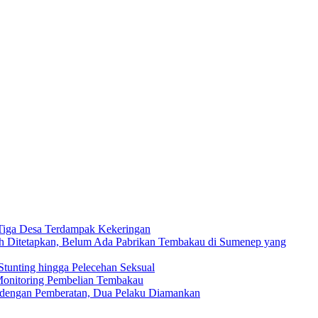
Tiga Desa Terdampak Kekeringan
 Ditetapkan, Belum Ada Pabrikan Tembakau di Sumenep yang
unting hingga Pelecehan Seksual
Monitoring Pembelian Tembakau
 dengan Pemberatan, Dua Pelaku Diamankan