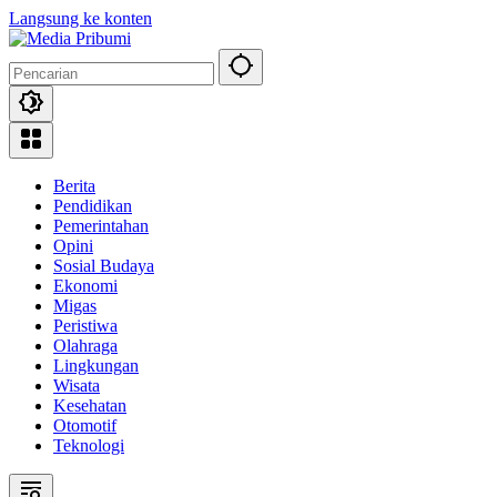
Langsung ke konten
Berita
Pendidikan
Pemerintahan
Opini
Sosial Budaya
Ekonomi
Migas
Peristiwa
Olahraga
Lingkungan
Wisata
Kesehatan
Otomotif
Teknologi