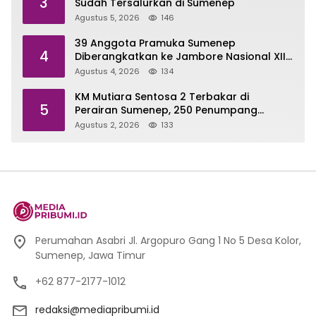
3
Sudah Tersalurkan di Sumenep
Agustus 5, 2026
146
39 Anggota Pramuka Sumenep
4
Diberangkatkan ke Jambore Nasional XII
di Cibubur
Agustus 4, 2026
134
KM Mutiara Sentosa 2 Terbakar di
5
Perairan Sumenep, 250 Penumpang
Dievakuasi
Agustus 2, 2026
133
Perumahan Asabri Jl. Argopuro Gang 1 No 5 Desa Kolor,
Sumenep, Jawa Timur
+62 877-2177-1012
redaksi@mediapribumi.id