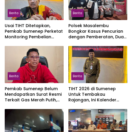
Berita
Berita
Usai TIHT Ditetapkan,
Polsek Masalembu
Pemkab Sumenep Perketat
Bongkar Kasus Pencurian
Monitoring Pembelian
dengan Pemberatan, Dua
Tembakau
Pelaku Diamankan
Berita
Berita
Pemkab Sumenep Belum
TIHT 2026 di Sumenep
Mendapatkan Surat Resmi
Untuk Tembakau
Terkait Gas Merah Putih,
Rajangan, Ini Kalender
Masih Pengujian di Pusat
Musimnya