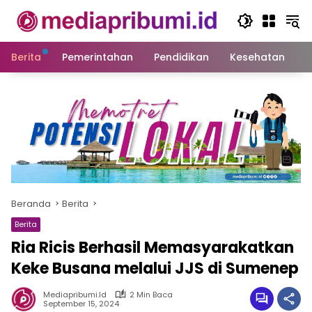
Langsung
ke
konten
Berita
Pemerintahan
Pendidikan
Kesehatan
S
Beranda
Berita
Berita
Ria Ricis Berhasil Memasyarakatkan
Keke Busana melalui JJS di Sumenep
Mediapribumi.id
2 Min Baca
September 15, 2024