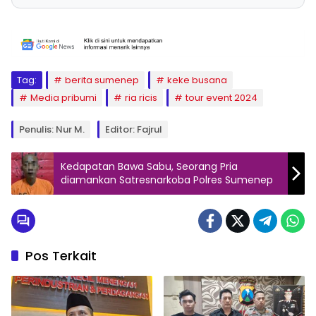
Tag:
berita sumenep
keke busana
Media pribumi
ria ricis
tour event 2024
Penulis: Nur M.
Editor: Fajrul
Kedapatan Bawa Sabu, Seorang Pria
diamankan Satresnarkoba Polres Sumenep
Pos Terkait