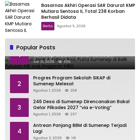
Basarnas Akhiri Operasi SAR Darurat KMP
Mutiara Sentosa II, Total 238 Korban
Berhasil Didata
Berita
Agustus 5, 2026
Popular Posts
Menelusuri Jejak A. Fahrur Rozi, Putra
1
Sumenep di Balik Putusan MK soal
Anggaran MBG
Juli 31, 2026
526
Progres Program Sekolah SIKAP di
2
Sumenep Melesat
Agustus 1, 2026
258
246 Desa di Sumenep Direncanakan Bakal
3
Gelar Pilkades 2027 “via e-Voting”
Agustus 1, 2026
237
Antrean Panjang BBM di Sumenep Terjadi
4
Lagi
Agustus 3, 2026
141