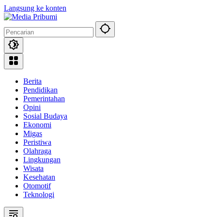
Langsung ke konten
Berita
Pendidikan
Pemerintahan
Opini
Sosial Budaya
Ekonomi
Migas
Peristiwa
Olahraga
Lingkungan
Wisata
Kesehatan
Otomotif
Teknologi