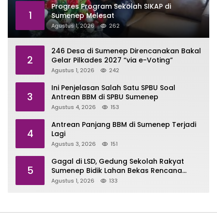
Progres Program Sekolah SIKAP di
1
Sumenep Melesat
Agustus 1, 2026
262
246 Desa di Sumenep Direncanakan Bakal
2
Gelar Pilkades 2027 “via e-Voting”
Agustus 1, 2026
242
Ini Penjelasan Salah Satu SPBU Soal
3
Antrean BBM di SPBU Sumenep
Agustus 4, 2026
153
Antrean Panjang BBM di Sumenep Terjadi
4
Lagi
Agustus 3, 2026
151
Gagal di LSD, Gedung Sekolah Rakyat
5
Sumenep Bidik Lahan Bekas Rencana
Sport Center
Agustus 1, 2026
133