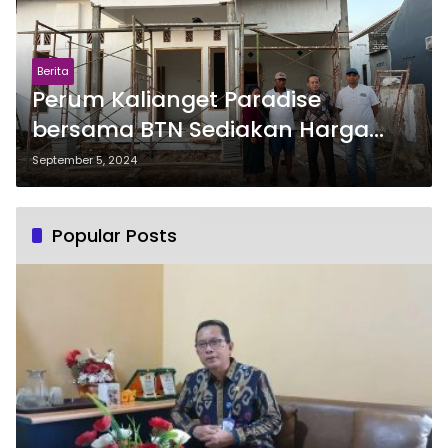
Berita
Perum Kalianget Paradise
bersama BTN Sediakan Harga
Rumah Bergaya Modern
September 5, 2024
Popular Posts