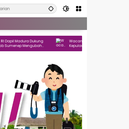
apil Madura Dukung
Wacana Sumenep Jadi Kabupaten
umenep Mengubah
Kepulauan Kini Masuk Tahap Konsultas
abupaten Kepulauan
ke Pusat, Begini Tanggapan Pengamat