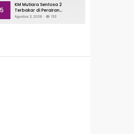
KM Mutiara Sentosa 2
5
Terbakar di Perairan
Sumenep, 250 Penumpang
Agustus 2, 2026
133
Dievakuasi