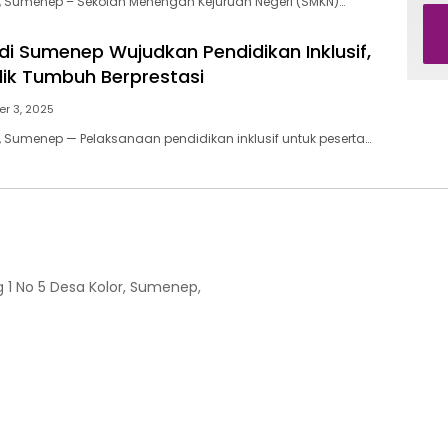
, Sumenep – Sekolah Menengah Kejuruan Negeri (SMKN)…
di Sumenep Wujudkan Pendidikan Inklusif,
dik Tumbuh Berprestasi
r 3, 2025
, Sumenep — Pelaksanaan pendidikan inklusif untuk peserta…
 1 No 5 Desa Kolor, Sumenep,