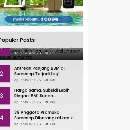
Popular Posts
Ini Penjelasan Salah Satu SPBU
1
Soal Antrean BBM di SPBU
Sumenep
Agustus 4, 2026
171
Antrean Panjang BBM di
2
Sumenep Terjadi Lagi
Agustus 3, 2026
166
Harga Sama, Subsidi Lebih
3
Ringan: B50 Sudah
Tersalurkan di Sumenep
Agustus 5, 2026
146
39 Anggota Pramuka
4
Sumenep Diberangkatkan ke
Jambore Nasional XII di
Agustus 4, 2026
134
Cibubur