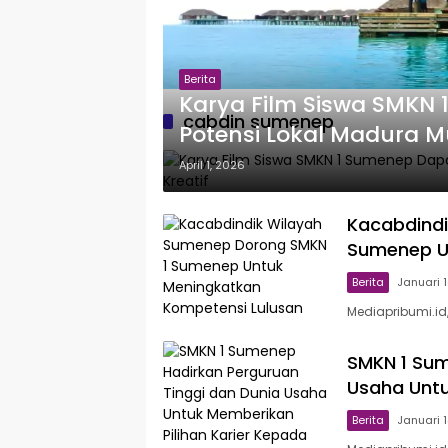
Berita
Karya Film Siswa SMKN 
cabdin sumenep
Potensi Lokal Madura Mula
April 1, 2026
Kacabdindi
Sumenep U
Berita
Januari 
Mediapribumi.id
SMKN 1 Sum
Usaha Untu
Berita
Januari 