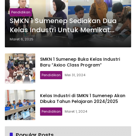
Pendidikan
SMKN 1 Sumenep Sediakan Dua
Kelas Industri Untuk Memikat
Perhatian Calon Murid Baru
Maret 6, 2025
SMKN 1 Sumenep Buka Kelas Industri
Baru “Axioo Class Program”
Pendidikan
Mei 31, 2024
Kelas Industri di SMKN 1 Sumenep Akan
Dibuka Tahun Pelajaran 2024/2025
Pendidikan
Maret 1, 2024
Popular Posts