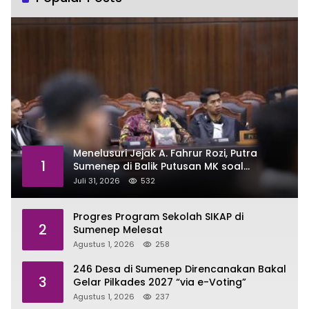
Menelusuri Jejak A. Fahrur Rozi, Putra
1
Sumenep di Balik Putusan MK soal
Anggaran MBG
Juli 31, 2026
532
Progres Program Sekolah SIKAP di
2
Sumenep Melesat
Agustus 1, 2026
258
246 Desa di Sumenep Direncanakan Bakal
3
Gelar Pilkades 2027 “via e-Voting”
Agustus 1, 2026
237